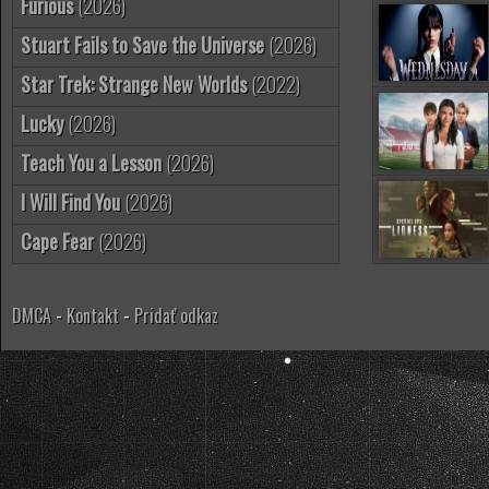
Furious
(2026)
Stuart Fails to Save the Universe
(2026)
Star Trek: Strange New Worlds
(2022)
Lucky
(2026)
Teach You a Lesson
(2026)
I Will Find You
(2026)
Cape Fear
(2026)
DMCA
-
Kontakt
-
Pridať odkaz