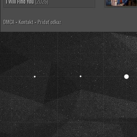
I Will Find You
(2026)
DMCA
-
Kontakt
-
Pridať odkaz