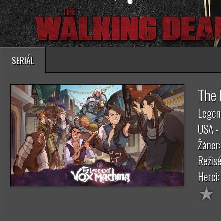
SERIÁL
The 
Legen
USA -
Žáner
Režisé
Herci