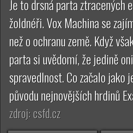
Je to drsná parta ztracených e
žoldnéři. Vox Machina se zají
než o ochranu země. Když však 
parta si uvědomí, že jedině on
spravedlnost. Co začalo jako 
původu nejnovějších hrdinů Ex
zdroj: csfd.cz