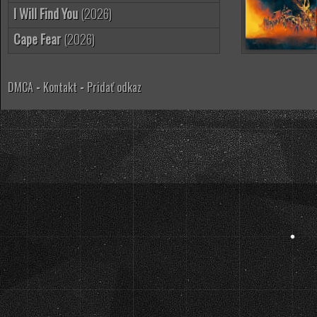
I Will Find You
(2026)
Cape Fear
(2026)
DMCA
-
Kontakt
-
Pridať odkaz