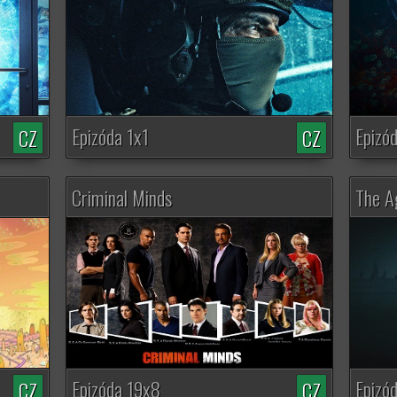
Epizóda 1x1
Epizó
CZ
CZ
Criminal Minds
The Ag
Epizóda 19x8
Epizó
CZ
CZ