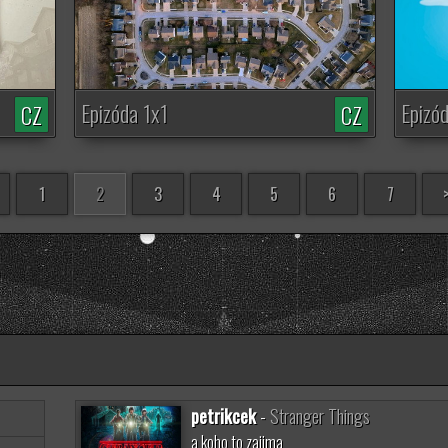
Epizóda 1x1
Epizó
CZ
CZ
1
2
3
4
5
6
7
petrikcek
-
Stranger Things
a koho to zajima