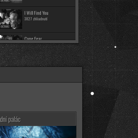
I Will Find You
3827 zhliadnutí
Cape Fear
1652 zhliadnutí
Silo (3. Séria)
2324 zhliadnutí
House of the Dragon
(3. Séria)
12221 zhliadnutí
Clarkson's Farm (5.
dní palác
Séria)
5293 zhliadnutí