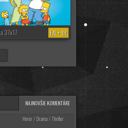
Invincible (4. Séria)
6030 zhliadnutí
da 37x17
EN + tit
>
NAJNOVŠIE KOMENTÁRE
Horor / Drama / Thriller