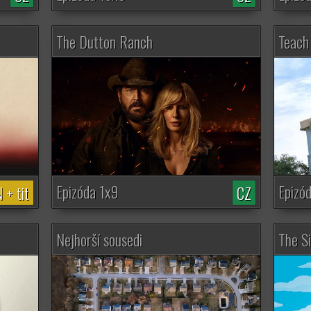
The Dutton Ranch
Teach
Epizóda 1x9
Epizó
 + tit
CZ
Nejhorší sousedi
The S