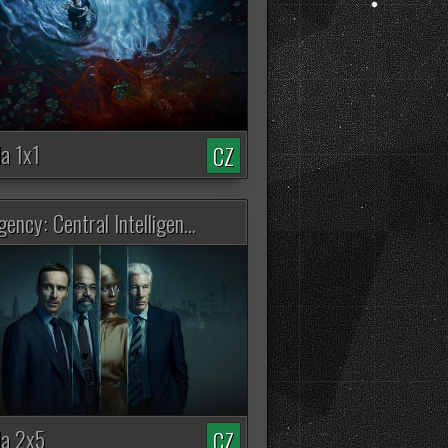
Spider-Noir
7102 zhliadnutí
Rick and Morty (9.
Séria)
4262 zhliadnutí
da 1x1
CZ
Ranč Duttonových
3417 zhliadnutí
ency: Central Intelligen...
Widow's Bay
4222 zhliadnutí
From (4. Séria)
18484 zhliadnutí
da 2x5
Euphoria (3. Séria)
CZ