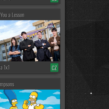
20373 zhliadnutí
 You a Lesson
Star Wars - Maul: Pán
stínů
2761 zhliadnutí
The Boys (5. Séria)
8415 zhliadnutí
Harry Hole
3678 zhliadnutí
da 1x1
CZ
XO, Kitty (3. Séria)
impsons
2996 zhliadnutí
Daredevil: Born Again
(2. Séria)
3492 zhliadnutí