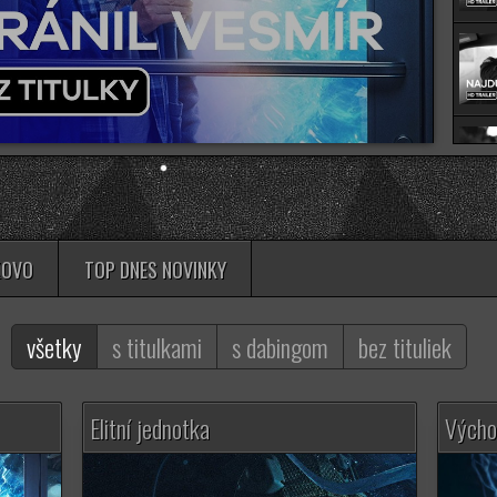
KOVO
TOP DNES NOVINKY
všetky
s titulkami
s dabingom
bez tituliek
Elitní jednotka
Výcho