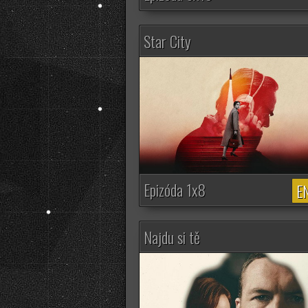
Star City
Epizóda 1x8
EN
Najdu si tě