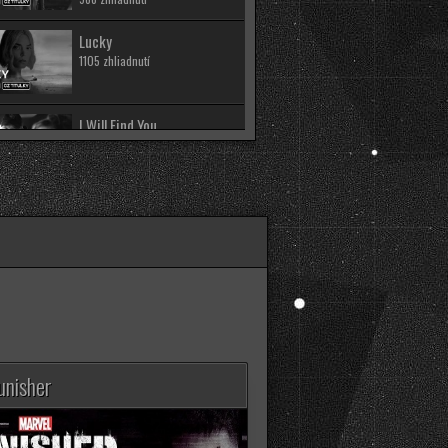
Lucky
1105 zhliadnutí
I Will Find You
3839 zhliadnutí
Cape Fear
1662 zhliadnutí
Silo (3. Séria)
2339 zhliadnutí
House of the Dragon
unisher
(3. Séria)
12235 zhliadnutí