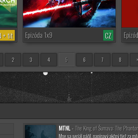
Epizóda 1x9
Epizó
 + tit
CZ
2
3
4
5
6
7
8
MTNL
-
The King of Šumava: The Phantom
Mne sa seriál páčil, napínavý akčný tiež za m