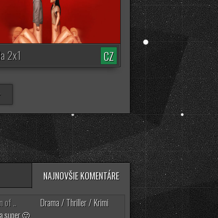
Daredevil: Born Again
(2. Séria)
3498 zhliadnutí
da 2x1
CZ
>
NAJNOVŠIE KOMENTÁRE
 of ..
Drama / Thriller / Krimi
ňa super 🙂