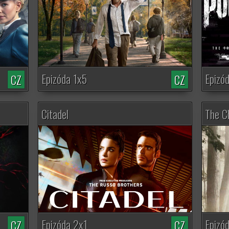
Epizóda 1x5
Epizó
CZ
CZ
Citadel
The C
Epizóda 2x1
Epizó
CZ
CZ