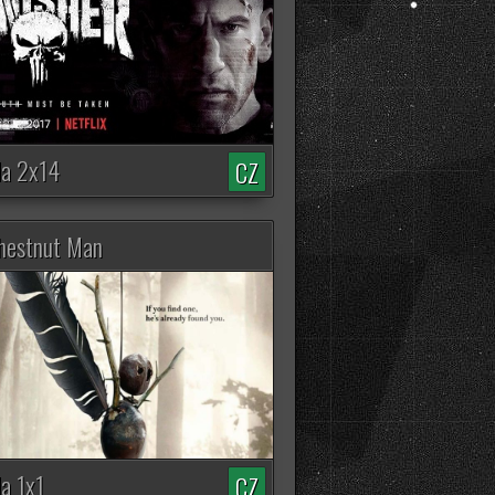
Clarkson's Farm (5.
Séria)
5298 zhliadnutí
Spider-Noir
7109 zhliadnutí
da 2x14
CZ
Rick and Morty (9.
Séria)
hestnut Man
4266 zhliadnutí
Ranč Duttonových
3425 zhliadnutí
Widow's Bay
4225 zhliadnutí
da 1x1
From (4. Séria)
CZ