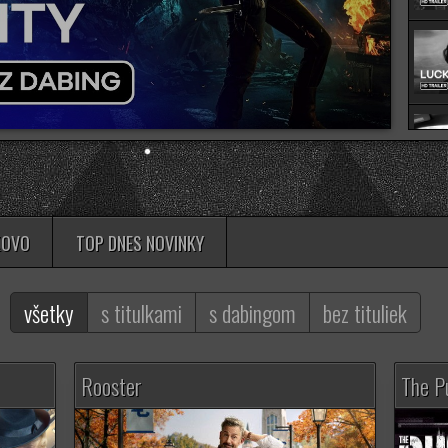
KOVO
TOP DNES NOVINKY
všetky
s titulkami
s dabingom
bez tituliek
Rooster
The P