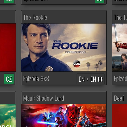
The Rookie
The T
Epizóda 8x8
Epizó
CZ
EN + EN tit
Maul: Shadow Lord
Beef