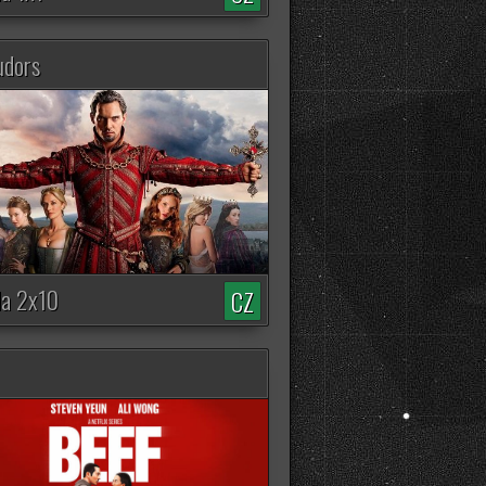
18490 zhliadnutí
udors
Euphoria (3. Séria)
20376 zhliadnutí
Star Wars - Maul: Pán
stínů
2765 zhliadnutí
The Boys (5. Séria)
8421 zhliadnutí
da 2x10
CZ
Harry Hole
3681 zhliadnutí
XO, Kitty (3. Séria)
3001 zhliadnutí